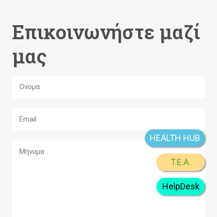
Επικοινωνήστε μαζί
μας
HEALTH HUB
T.E.A.
HelpDesk