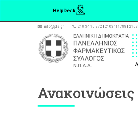
HelpDesk
info@pfs.gr
210 34 10 372
|
2103411788
|
2103
Α
Ανακοινώσεις