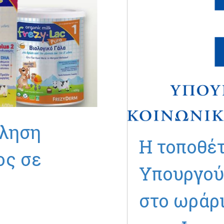
κληση
Η τοποθέ
ος σε
Υπουργού 
στο ωράρι