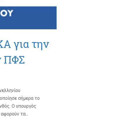
Α για την
ν ΠΦΣ
νελληνίου
οποίησε σήμερα το
νθός. Ο υπουργός
αφορούν τα...