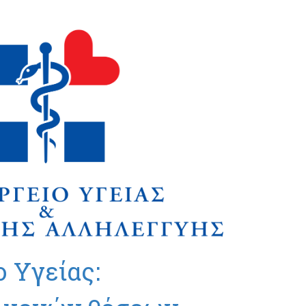
-Σύμβαση Σκευασμάτων Ειδικής
Διατροφής
-Σύμβαση Υγειονομικού Υλικού
 Υγείας: