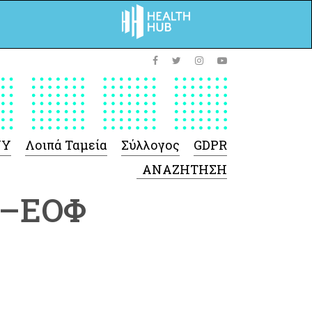
ΥΥ
Λοιπά Ταμεία
Σύλλογος
GDPR
 –ΕΟΦ
 Φαρμάκων
 Ιατροτεχνολογικών
Προϊόντων
-Γενικές πληροφορίες
Σύμβαση Ακουστικών/
Ορθοπεδικά/ Αναπνευστικές
συσκευές