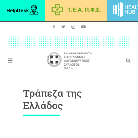
HelpDesk
Τράπεζα της
Ελλάδος