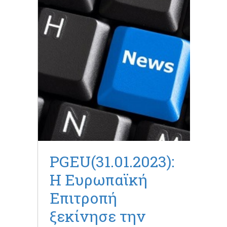
PGEU(31.01.2023):
Η Ευρωπαϊκή
Επιτροπή
ξεκίνησε την