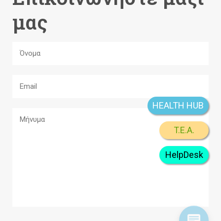
μας
HEALTH HUB
T.E.A.
HelpDesk