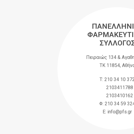
ΠΑΝΕΛΛΗΝΙ
ΦΑΡΜΑΚΕΥΤΙ
ΣΥΛΛΟΓΟ
Πειραιώς 134 & Αγαθ
ΤΚ 11854, Αθήν
Τ: 210 34 10 37
2103411788
2103410162
Φ: 210 34 59 32
Ε: info@pfs.gr