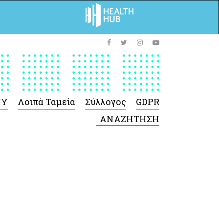
ΥΥ
Λοιπά Ταμεία
Σύλλογος
GDPR
 Φαρμάκων
 Ιατροτεχνολογικών
Προϊόντων
-Γενικές πληροφορίες
Σύμβαση Ακουστικών/
Ορθοπεδικά/ Αναπνευστικές
συσκευές