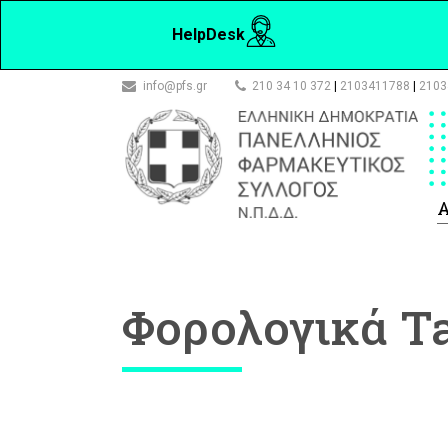
HelpDesk
fff
info@pfs.gr
210 34 10 372
|
2103411788
|
2103
Α
Φορολογικά T