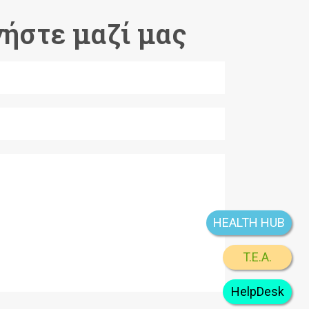
ήστε μαζί μας
HEALTH HUB
T.E.A.
HelpDesk