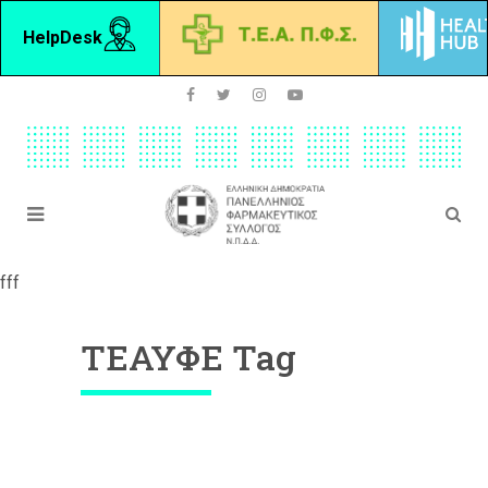
HelpDesk
fff
ΤΕΑΥΦΕ Tag