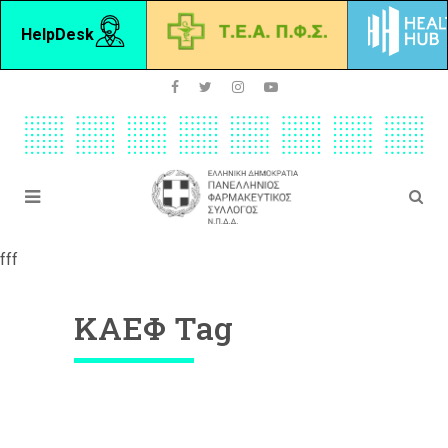
HelpDesk
fff
ΚΑΕΦ Tag