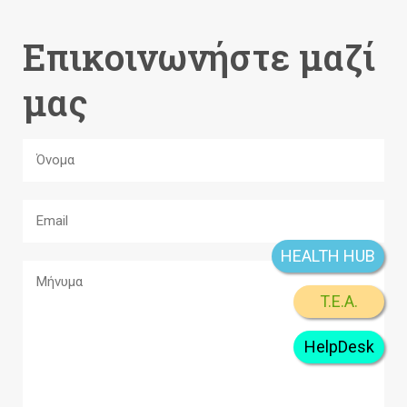
Επικοινωνήστε μαζί
μας
HEALTH HUB
T.E.A.
HelpDesk