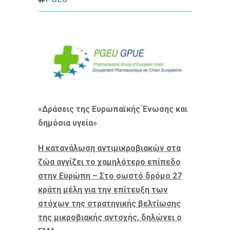
«Δράσεις της Ευρωπαϊκής Ένωσης και
δημόσια υγεία»
Η κατανάλωση αντιμικροβιακών στα
ζώα αγγίζει το χαμηλότερο επίπεδο
στην Ευρώπη – Στο σωστό δρόμο 27
κράτη μέλη για την επίτευξη των
στόχων της στρατηγικής βελτίωσης
της μικροβιακής αντοχής, δηλώνει ο