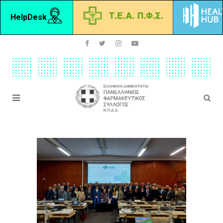
HelpDesk