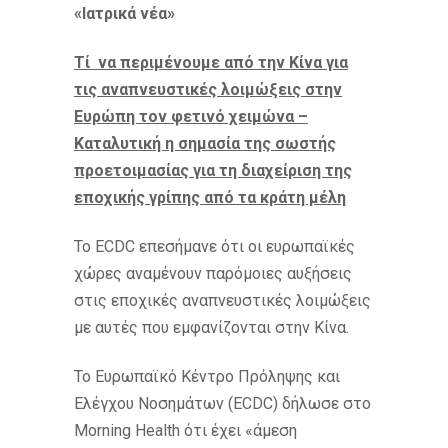
«Ιατρικά νέα»
Τί να περιμένουμε από την Κίνα για
τις αναπνευστικές λοιμώξεις στην
Ευρώπη τον φετινό χειμώνα –
Καταλυτική η σημασία της σωστής
προετοιμασίας για τη διαχείριση της
εποχικής γρίπης από τα κράτη μέλη
Το ECDC επεσήμανε ότι οι ευρωπαϊκές
χώρες αναμένουν παρόμοιες αυξήσεις
στις εποχικές αναπνευστικές λοιμώξεις
με αυτές που εμφανίζονται στην Κίνα.
Το Ευρωπαϊκό Κέντρο Πρόληψης και
Ελέγχου Νοσημάτων (ECDC) δήλωσε στο
Morning Health ότι έχει «άμεση