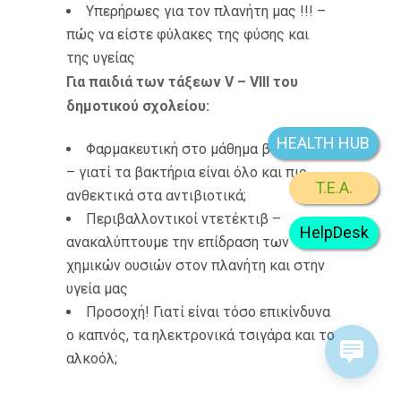
Υπερήρωες για τον πλανήτη μας !!! –
πώς να είστε φύλακες της φύσης και
της υγείας
Για παιδιά των τάξεων V – VIII του
δημοτικού σχολείου:
HEALTH HUB
Φαρμακευτική στο μάθημα βιολογίας
– γιατί τα βακτήρια είναι όλο και πιο
T.E.A.
ανθεκτικά στα αντιβιοτικά;
Περιβαλλοντικοί ντετέκτιβ –
HelpDesk
ανακαλύπτουμε την επίδραση των
χημικών ουσιών στον πλανήτη και στην
υγεία μας
Προσοχή! Γιατί είναι τόσο επικίνδυνα
ο καπνός, τα ηλεκτρονικά τσιγάρα και το
αλκοόλ;