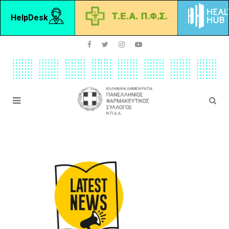
HelpDesk