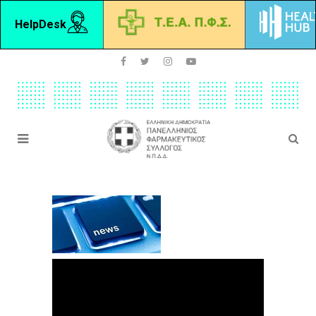
HelpDesk