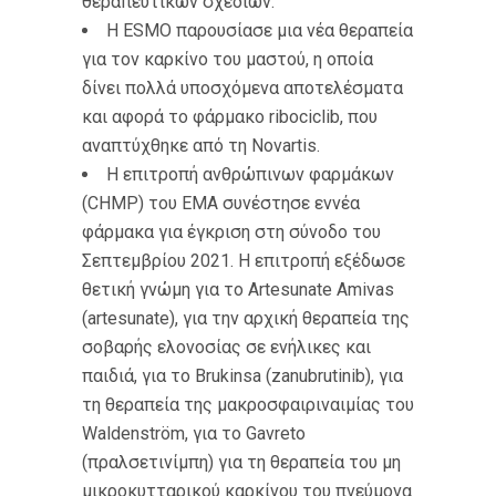
θεραπευτικών σχεδίων.
Η ESMO παρουσίασε μια νέα θεραπεία
για τον καρκίνο του μαστού, η οποία
δίνει πολλά υποσχόμενα αποτελέσματα
και αφορά το φάρμακο ribociclib, που
αναπτύχθηκε από τη Novartis.
Η επιτροπή ανθρώπινων φαρμάκων
(CHMP) του EMA συνέστησε εννέα
φάρμακα για έγκριση στη σύνοδο του
Σεπτεμβρίου 2021. Η επιτροπή εξέδωσε
θετική γνώμη για το Artesunate Amivas
(artesunate), για την αρχική θεραπεία της
σοβαρής ελονοσίας σε ενήλικες και
παιδιά, για το Brukinsa (zanubrutinib), για
τη θεραπεία της μακροσφαιριναιμίας του
Waldenström, για το Gavreto
(πραλσετινίμπη) για τη θεραπεία του μη
μικροκυτταρικού καρκίνου του πνεύμονα