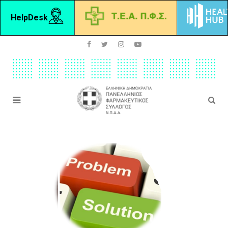
HelpDesk