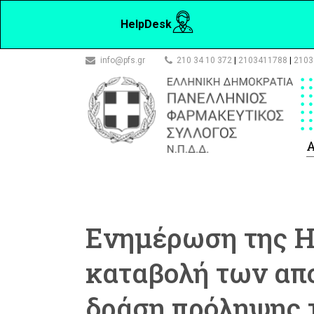
HelpDesk
info@pfs.gr
210 34 10 372
|
2103411788
|
2103
Α
Eνημέρωση της Η
καταβολή των απ
δράση πρόληψης 