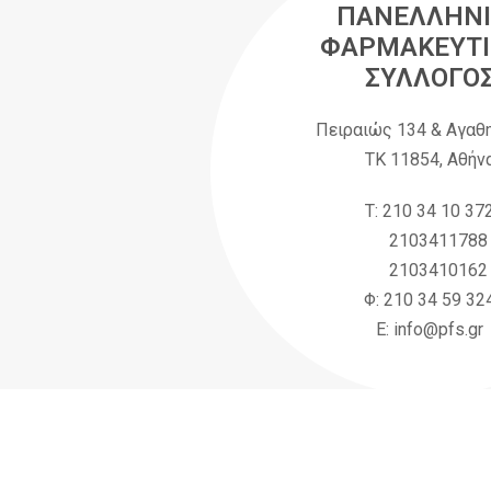
ΠΑΝΕΛΛΗΝΙ
ΦΑΡΜΑΚΕΥΤΙ
ΣΥΛΛΟΓΟ
Πειραιώς 134 & Αγαθ
ΤΚ 11854, Αθήν
Τ: 210 34 10 37
2103411788
2103410162
Φ: 210 34 59 32
Ε: info@pfs.gr