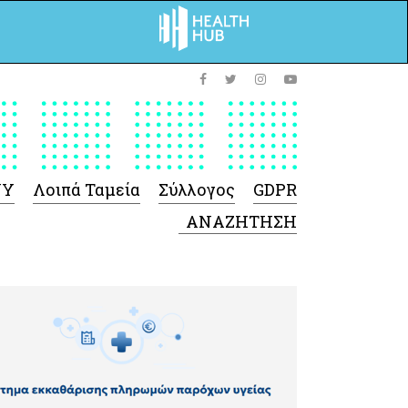
ΥΥ
Λοιπά Ταμεία
Σύλλογος
GDPR
 Φαρμάκων
 Ιατροτεχνολογικών
Προϊόντων
-Γενικές πληροφορίες
Σύμβαση Ακουστικών/
Ορθοπεδικά/ Αναπνευστικές
συσκευές