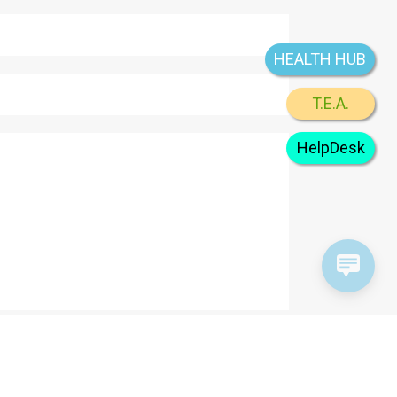
HEALTH HUB
T.E.A.
HelpDesk