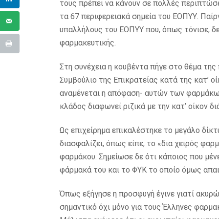
τους πρέπει να κάνουν σε πολλές περιπτώσε
τα 67 περιφερειακά σημεία του ΕΟΠΥΥ. Παί
υπαλλήλους του ΕΟΠΥΥ που, όπως τόνισε, δε
φαρμακευτικής.
Στη συνέχεια η κουβέντα πήγε στο θέμα τη
Συμβούλιο της Επικρατείας κατά της κατ’ οί
αναμένεται η απόφαση- αυτών των φαρμάκων μ
κλάδος διαφωνεί ριζικά με την κατ’ οίκον δι
Ως επιχείρημα επικαλέστηκε το μεγάλο δίκ
διασφαλίζει, όπως είπε, το «δια χειρός φα
φαρμάκου. Σημείωσε δε ότι κάποιος που μένει
φάρμακά του και το ΦΥΚ το οποίο όμως απαι
Όπως εξήγησε η προσφυγή έγινε γιατί ακυρώ
σημαντικό όχι μόνο για τους Έλληνες φαρμακ