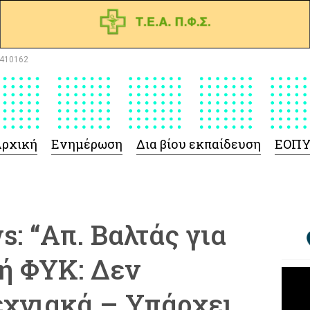
410162
ρχική
Ενημέρωση
Δια βίου εκπαίδευση
ΕΟΠ
: “Απ. Βαλτάς για
μή ΦΥΚ: Δεν
εχνιακά – Υπάρχει