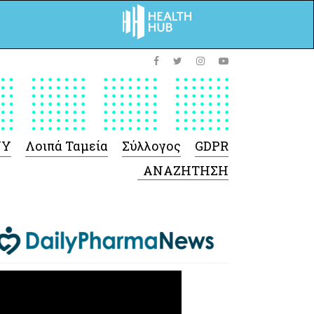
ΥΥ
Λοιπά Ταμεία
Σύλλογος
GDPR
 Φαρμάκων
 Ιατροτεχνολογικών
Προϊόντων
-Γενικές πληροφορίες
Σύμβαση Ακουστικών/
Ορθοπεδικά/ Αναπνευστικές
συσκευές