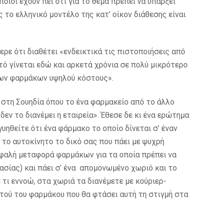
ιοί έχουν πει ότι για το θέμα πρέπει να υπάρξει
ο ελληνικό μοντέλο της κατ’ οίκον διάθεσης είναι
ρε ότι διαθέτει «ενδεικτικά τις πιστοποιήσεις από
ό γίνεται εδώ και αρκετά χρόνια σε πολύ μικρότερο
ά των φαρμάκων υψηλού κόστους».
«στη Σουηδία όπου το ένα φαρμακείο από το άλλο
δεν το διανέμει η εταιρεία». Έθεσε δε κι ένα ερώτημα
υηθείτε ότι ένα φάρμακο το οποίο δίνεται σ’ έναν
 το αυτοκίνητο το δικό σας που πάει με ψυχρή
ασφαλή μεταφορά φαρμάκων για τα οποία πρέπει να
σίας) και πάει σ’ ένα απομονωμένο χωριό και το
 τι εννοώ, στα χωριά τα διανέμετε με κούριερ-
υτού του φαρμάκου που θα φτάσει αυτή τη στιγμή στα