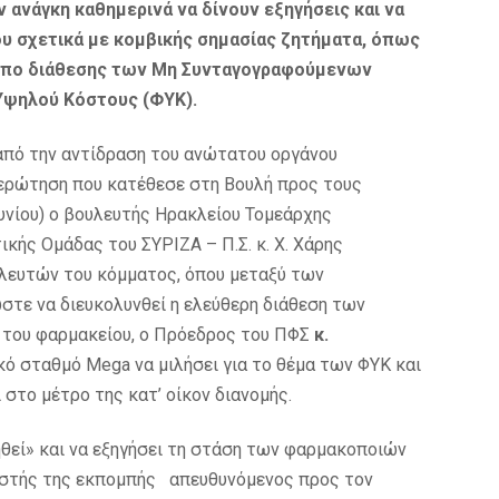
 ανάγκη καθημερινά να δίνουν εξηγήσεις και να
ου σχετικά με κομβικής σημασίας ζητήματα, όπως
ρόπο διάθεσης των Μη Συνταγογραφούμενων
ψηλού Κόστους (ΦΥΚ).
) από την αντίδραση του ανώτατου οργάνου
ρώτηση που κατέθεσε στη Βουλή προς τους
ουνίου) ο βουλευτής Ηρακλείου Τομεάρχης
κής Ομάδας του ΣΥΡΙΖΑ – Π.Σ. κ. Χ. Χάρης
λευτών του κόμματος, όπου μεταξύ των
ώστε να διευκολυνθεί η ελεύθερη διάθεση των
 του φαρμακείου, ο Πρόεδρος του ΠΦΣ
κ.
ό σταθμό Mega να μιλήσει για το θέμα των ΦΥΚ και
 στο μέτρο της κατ’ οίκον διανομής.
ηθεί» και να εξηγήσει τη στάση των φαρμακοποιών
αστής της εκπομπής απευθυνόμενος προς τον