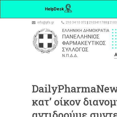
HelpDesk
info@pfs.gr
210 34 10 372
|
2103411788
|
2103
Α
DailyPharmaNews
κατ’ οίκον διανο
αντιδρούμε συντ