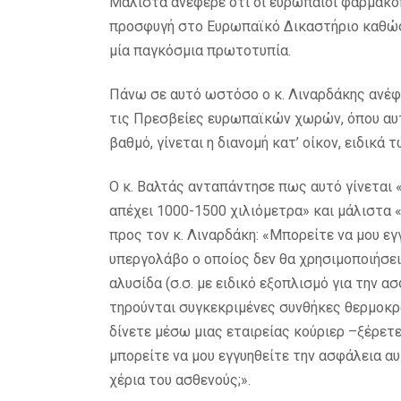
Μάλιστα ανέφερε ότι οι ευρωπαίοι φαρμακοπο
προσφυγή στο Ευρωπαϊκό Δικαστήριο καθώς τ
μία παγκόσμια πρωτοτυπία.
Πάνω σε αυτό ωστόσο ο κ. Λιναρδάκης ανέφε
τις Πρεσβείες ευρωπαϊκών χωρών, όπου αυτ
βαθμό, γίνεται η διανομή κατ’ οίκον, ειδικ
Ο κ. Βαλτάς ανταπάντησε πως αυτό γίνεται 
απέχει 1000-1500 χιλιόμετρα» και μάλιστα «
προς τον κ. Λιναρδάκη: «Μπορείτε να μου εγγ
υπεργολάβο ο οποίος δεν θα χρησιμοποιήσει
αλυσίδα (σ.σ. με ειδικό εξοπλισμό για την 
τηρούνται συγκεκριμένες συνθήκες θερμοκρα
δίνετε μέσω μιας εταιρείας κούριερ –ξέρετε
μπορείτε να μου εγγυηθείτε την ασφάλεια α
χέρια του ασθενούς;».