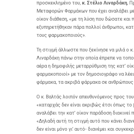
προσκεκλημένο του,
κ. Στέλιο Λιναρδάκη
, 
Μεταφορών Φαρμάκων που έχει αναλάβει με 
οίκον διάθεση, «με τη λύση που δώσατε και π
εξυπηρετήθηκαν πάρα πολλοί άνθρωποι, κατ
τους φαρμακοποιούς».
Τη στιγμή άλλωστε που ξεκίνησε να μιλά ο κ.
Λιναρδάκη πάνω στην οποία έπρεπε να τοπο
αέρα η δημοφιλής μεταρρύθμιση της κατ’ ο
φαρμακοποιοί» με τον δημοσιογράφο να λέει 
φάρμακα, τα ακριβά φάρμακα σε ανθρώπους 
Ο κ. Βαλτάς λοιπόν απευθυνόμενος προς το
«καταρχάς δεν είναι ακριβώς έτσι όπως το β
αναλάβει την κατ’ οίκον παράδοση διακινεί 
«Δηλαδή αυτή τη στιγμή αυτό που κάνει διαν
δεν είναι μόνο γι’ αυτό- διανέμει και συγκ