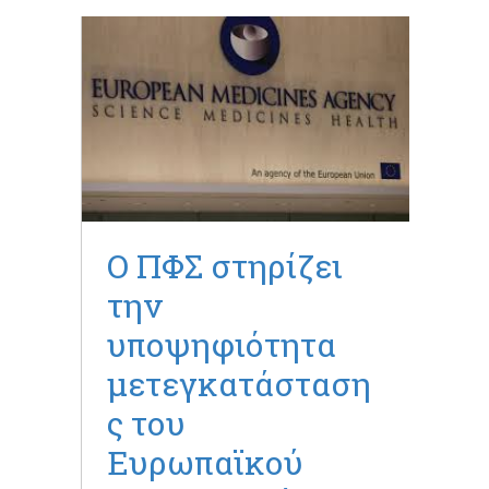
O ΠΦΣ στηρίζει
την
υποψηφιότητα
μετεγκατάσταση
ς του
Ευρωπαϊκού