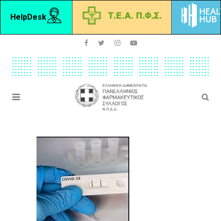
HelpDesk