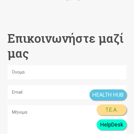
Επικοινωνήστε μαζί
μας
HEALTH HUB
T.E.A.
HelpDesk