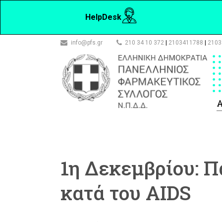
HelpDesk
info@pfs.gr
210 34 10 372
|
2103411788
|
2103
Α
1η Δεκεμβρίου: 
κατά του AIDS