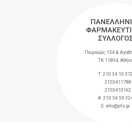
ΠΑΝΕΛΛΗΝΙ
ΦΑΡΜΑΚΕΥΤΙ
ΣΥΛΛΟΓΟ
Πειραιώς 134 & Αγαθ
ΤΚ 11854, Αθήν
Τ: 210 34 10 37
2103411788
2103410162
Φ: 210 34 59 32
Ε: info@pfs.gr