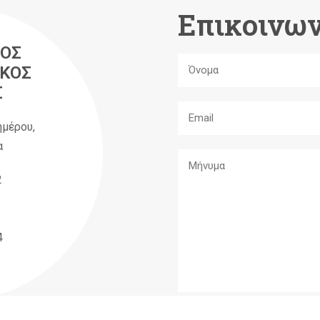
Επικοινων
ΟΣ
ΚΟΣ
Σ
ημέρου,
α
2
4
A