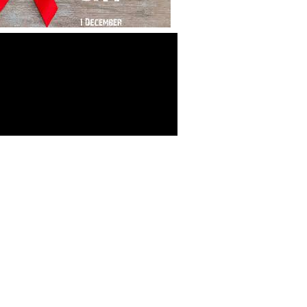
-Σύμβαση Σκευασμάτων Ειδικής
Διατροφής
-Σύμβαση Υγειονομικού Υλικού