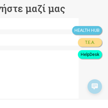
ήστε μαζί μας
HEALTH HUB
T.E.A.
HelpDesk