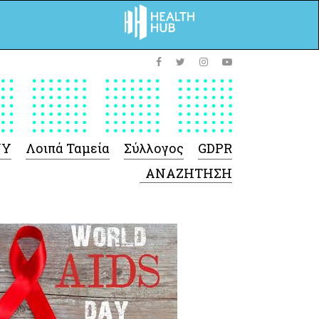
ΥΥ
Λοιπά Ταμεία
Σύλλογος
GDPR
 Φαρμάκων
 Ιατροτεχνολογικών
Προϊόντων
-Γενικές πληροφορίες
Σύμβαση Ακουστικών/
Ορθοπεδικά/ Αναπνευστικές
συσκευές