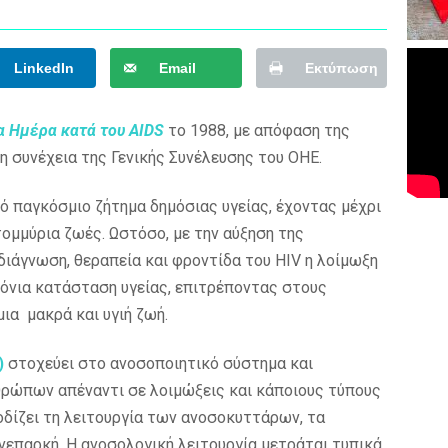
LinkedIn
Email
Εκτύπωση
 Ημέρα κατά του AIDS
το 1988, με απόφαση της
 συνέχεια της Γενικής Συνέλευσης του ΟΗΕ.
κό παγκόσμιο ζήτημα δημόσιας υγείας, έχοντας μέχρι
ομμύρια ζωές. Ωστόσο, με την αύξηση της
ιάγνωση, θεραπεία και φροντίδα του HIV η λοίμωξη
χρόνια κατάσταση υγείας, επιτρέποντας στους
μια μακρά και υγιή ζωή.
)
στοχεύει στο ανοσοποιητικό σύστημα και
θρώπων απέναντι σε λοιμώξεις και κάποιους τύπους
οδίζει τη λειτουργία των ανοσοκυττάρων, τα
νεπαρκή. Η ανοσολογική λειτουργία μετράται τυπικά