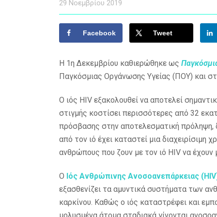
29 Νοεμβρίου 2019
Facebook
Tweet
Η 1η Δεκεμβρίου καθιερώθηκε ως
Παγκόσμια
Παγκόσμιας Οργάνωσης Υγείας (ΠΟΥ) και στη
Ο ιός HIV εξακολουθεί να αποτελεί σημαντι
στιγμής κοστίσει περισσότερες από 32 εκατ
πρόσβασης στην αποτελεσματική πρόληψη, δ
από τον ιό έχει καταστεί μια διαχειρίσιμη 
ανθρώπους που ζουν με τον ιό HIV να έχουν 
Ο
Ιός Ανθρώπινης Ανοσοανεπάρκειας (HIV
εξασθενίζει τα αμυντικά συστήματα των αν
καρκίνου. Καθώς ο ιός καταστρέφει και εμπ
μολυσμένα άτομα σταδιακά γίνονται ανοσοα