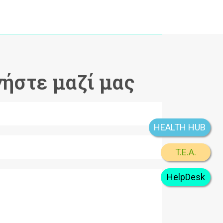
ήστε μαζί μας
HEALTH HUB
T.E.A.
HelpDesk