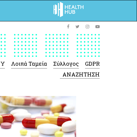
ΥΥ
Λοιπά Ταμεία
Σύλλογος
GDPR
 Φαρμάκων
 Ιατροτεχνολογικών
Προϊόντων
-Γενικές πληροφορίες
Σύμβαση Ακουστικών/
Ορθοπεδικά/ Αναπνευστικές
συσκευές