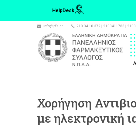
HelpDesk
info@pfs.gr
210 34 10 372
|
2103411788
|
2103
Α
Χορήγηση Αντιβι
με ηλεκτρονική ι