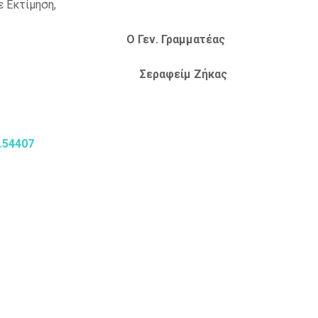
 Εκτίμηση,
 Γεν. Γραμματέας
τάς Σεραφείμ Ζήκας
κ.54407