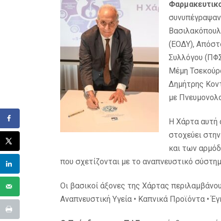
Φαρμακευτικο
συνυπέγραψαν
Βασιλακόπουλ
(ΕΟΔΥ), Απόσ
Συλλόγου (ΠΦΣ
Μέμη Τσεκούρ
Δημήτρης Κον
με Πνευμονολ
Η Χάρτα αυτή 
στοχεύει στην
και των αρμόδ
που σχετίζονται με το αναπνευστικό σύστημ
Οι βασικοί άξονες της Χάρτας περιλαμβάνου
Αναπνευστική Υγεία • Καπνικά Προϊόντα • Έ