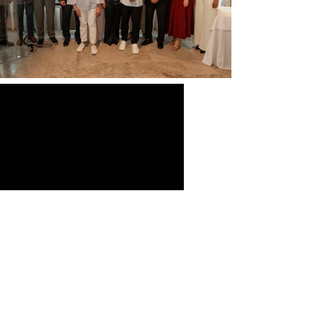
-Σύμβαση Σκευασμάτων Ειδικής
Διατροφής
-Σύμβαση Υγειονομικού Υλικού