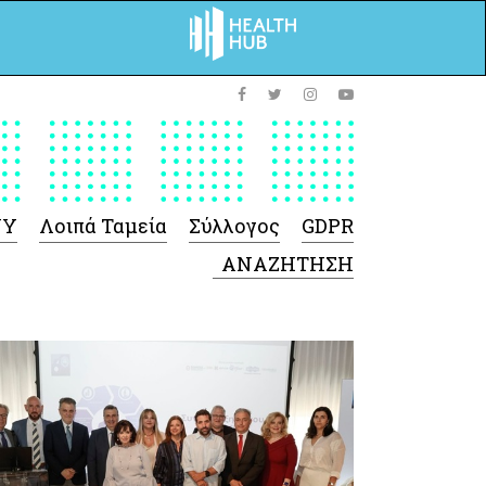
ΥΥ
Λοιπά Ταμεία
Σύλλογος
GDPR
 Φαρμάκων
 Ιατροτεχνολογικών
Προϊόντων
-Γενικές πληροφορίες
Σύμβαση Ακουστικών/
Ορθοπεδικά/ Αναπνευστικές
συσκευές