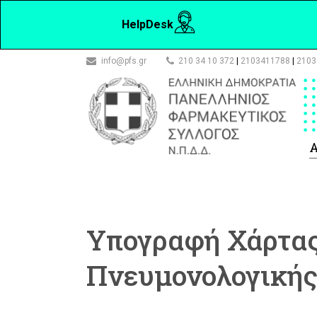
HelpDesk
info@pfs.gr
210 34 10 372
|
2103411788
|
2103
Α
Υπογραφή Χάρτας
Πνευμονολογικής