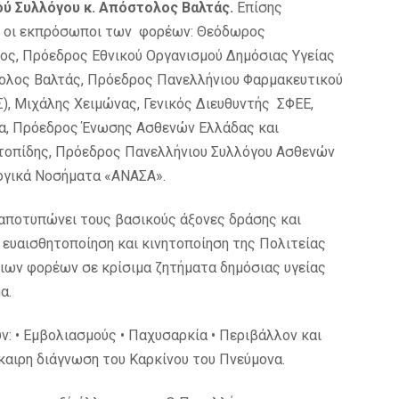
ύ Συλλόγου κ. Απόστολος Βαλτάς.
Επίσης
 οι εκπρόσωποι των φορέων: Θεόδωρος
ος, Πρόεδρος Εθνικού Οργανισμού Δημόσιας Υγείας
τολος Βαλτάς, Πρόεδρος Πανελλήνιου Φαρμακευτικού
), Μιχάλης Χειμώνας, Γενικός Διευθυντής ΣΦΕΕ,
α, Πρόεδρος Ένωσης Ασθενών Ελλάδας και
τοπίδης, Πρόεδρος Πανελλήνιου Συλλόγου Ασθενών
ογικά Νοσήματα «ΑΝΑΣΑ».
αποτυπώνει τους βασικούς άξονες δράσης και
 ευαισθητοποίηση και κινητοποίηση της Πολιτείας
ιων φορέων σε κρίσιμα ζητήματα δημόσιας υγείας
α.
ν: • Εμβολιασμούς • Παχυσαρκία • Περιβάλλον και
γκαιρη διάγνωση του Καρκίνου του Πνεύμονα.