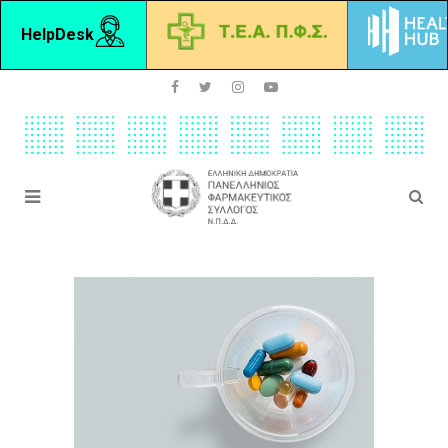
HelpDesk