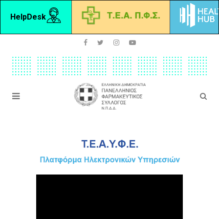
HelpDesk