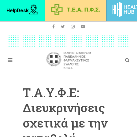
HelpDesk
Τ.Α.Υ.Φ.Ε:
Διευκρινήσεις
σχετικά με την