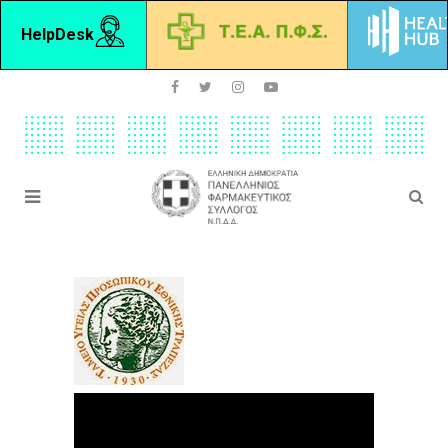
HelpDesk