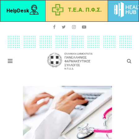
HelpDesk