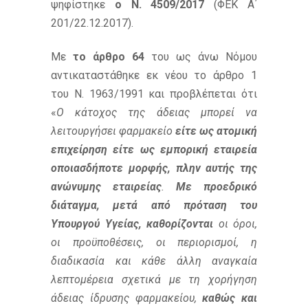
ψηφίστηκε
ο Ν. 4509/2017
(ΦΕΚ Α΄
201/22.12.2017).
Με
το άρθρο 64
του ως άνω Νόμου
αντικαταστάθηκε εκ νέου το άρθρο 1
του Ν. 1963/1991 και προβλέπεται ότι
«
Ο κάτοχος της άδειας μπορεί να
λειτουργήσει φαρμακείο
είτε ως ατομική
επιχείρηση είτε ως εμπορική εταιρεία
οποιασδήποτε μορφής, πλην αυτής της
ανώνυμης εταιρείας
.
Με προεδρικό
διάταγμα, μετά από πρόταση του
Υπουργού Υγείας, καθορίζονται
οι όροι,
οι προϋποθέσεις, οι περιορισμοί, η
διαδικασία και κάθε άλλη αναγκαία
λεπτομέρεια σχετικά με τη χορήγηση
άδειας ίδρυσης φαρμακείου,
καθώς και