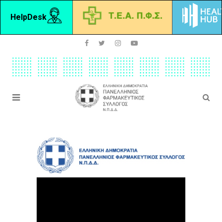
HelpDesk