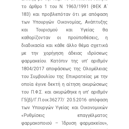
το άρθρο 1 του Ν. 1963/1991 (ΦΕΚ Α΄
183) και προβλεπόταν ότι με απόφαση
των Υπουργών Οικονομίας, Ανάπτυξης
και Τουρισμού και Υγείας θα
καθορίζονταν οι προϋποθέσεις, η
διαδικασία και κάθε άλλο θέμα σχετικά
με την χορήγηση άδειας ιδρύσεως
φαρμακείου. Κατόπιν της υπ’ αριθμόν
1804/2017 αποφάσεως της Ολομέλειας
του Συμβουλίου της Επικρατείας με την
οποία έγινε δεκτή η αίτηση ακυρώσεως
του Π.Φ.Σ. και ακυρώθηκε η υπ’ αριθμόν
Γ5(β)/Γ.Π.οικ.36277/ 20.5.2016 απόφαση
των Υπουργών Υγείας και Οικονομικών
«Ρυθμίσεις επαγγέλματος
φαρμακοποιού – Ίδρυση φαρμακείου»,