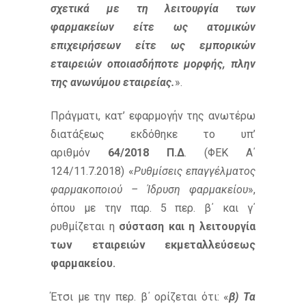
σχετικά με τη λειτουργία των
φαρμακείων είτε ως ατομικών
επιχειρήσεων είτε ως εμπορικών
εταιρειών οποιασδήποτε μορφής, πλην
της ανωνύμου εταιρείας.
».
Πράγματι, κατ’ εφαρμογήν της ανωτέρω
διατάξεως εκδόθηκε το υπ’
αριθμόν
64/2018 Π.Δ
. (ΦΕΚ Α΄
124/11.7.2018) «
Ρυθμίσεις επαγγέλματος
φαρμακοποιού – Ίδρυση φαρμακείου
»,
όπου με την παρ. 5 περ. β΄ και γ΄
ρυθμίζεται η
σύσταση και η λειτουργία
των εταιρειών εκμεταλλεύσεως
φαρμακείου.
Έτσι με την περ. β΄ ορίζεται ότι: «
β) Τα