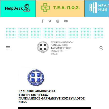
HelpDesk