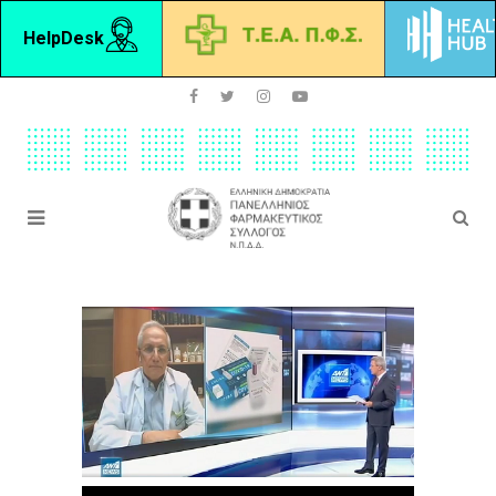
HelpDesk