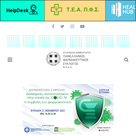
HelpDesk