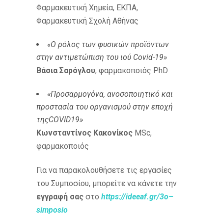
Φαρμακευτική Χημεία, ΕΚΠΑ,
Φαρμακευτική Σχολή Αθήνας
«Ο ρόλος των φυσικών προϊόντων
στην αντιμετώπιση του ιού
Covid
-19»
Βάσια Σαρόγλου
, φαρμακοποιός PhD
«
Προσαρμογόνα, ανοσοποιητικό και
προστασία του οργανισμού στην εποχή
της
COVID
19
»
Κωνσταντίνος Κακονίκος
MSc,
φαρμακοποιός
Για να παρακολουθήσετε τις εργασίες
του Συμποσίου, μπορείτε να κάνετε την
εγγραφή σας
στο
https
://
ideeaf
.
gr
/3
o
–
simposio