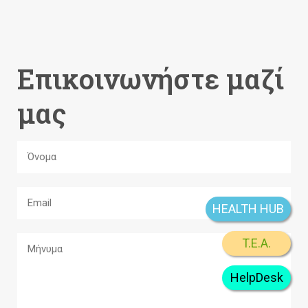
Επικοινωνήστε μαζί
μας
HEALTH HUB
T.E.A.
HelpDesk