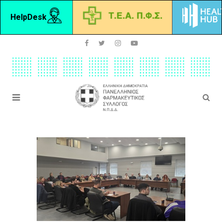
HelpDesk