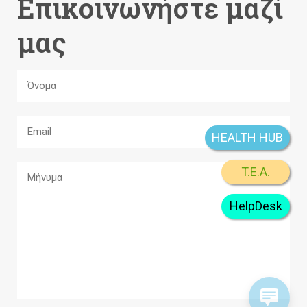
Επικοινωνήστε μαζί
μας
HEALTH HUB
T.E.A.
HelpDesk