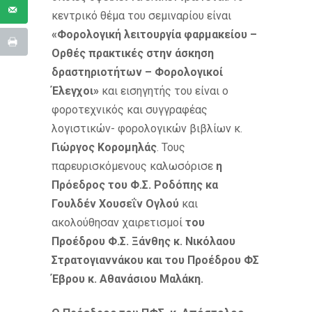
κεντρικό θέμα του σεμιναρίου είναι
«Φορολογική λειτουργία φαρμακείου –
Ορθές
πρακτικές στην άσκηση
δραστηριοτήτων – Φορολογικοί
Έλεγχοι»
και εισηγητής του είναι ο
φοροτεχνικός και συγγραφέας
λογιστικών- φορολογικών βιβλίων κ.
Γιώργος Κορομηλάς
. Τους
παρευρισκόμενους καλωσόρισε
η
Πρόεδρος του Φ.Σ. Ροδόπης κα
Γουλδέν Χουσεΐν Ογλού
και
ακολούθησαν χαιρετισμοί
του
Προέδρου Φ.Σ. Ξάνθης κ. Νικόλαου
Στρατογιαννάκου και του Προέδρου ΦΣ
Έβρου κ. Αθανάσιου Μαλάκη.