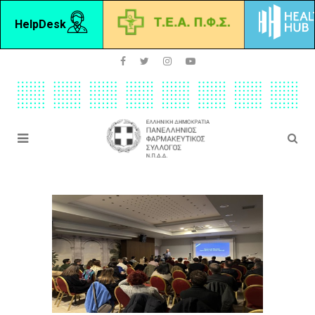
HelpDesk