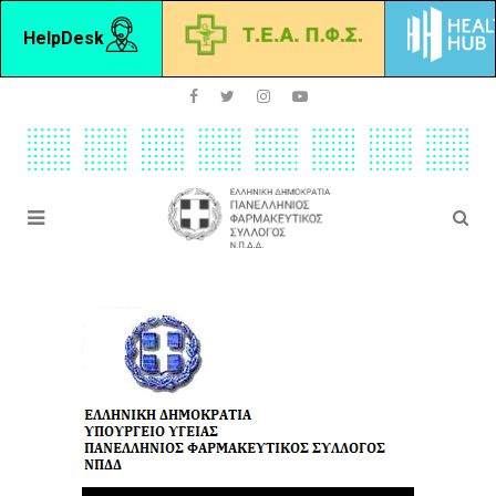
HelpDesk