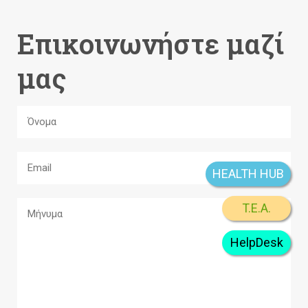
Επικοινωνήστε μαζί
μας
HEALTH HUB
T.E.A.
HelpDesk