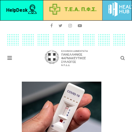
HelpDesk