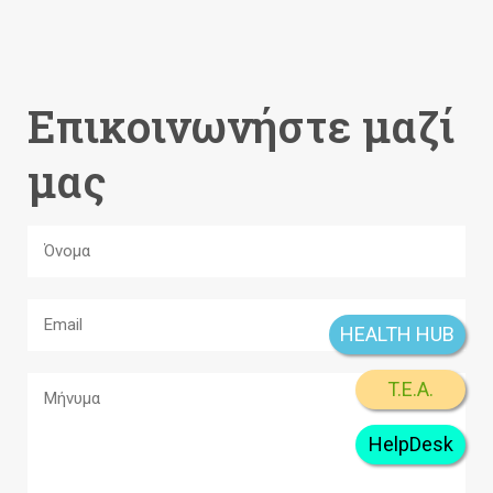
Επικοινωνήστε μαζί
μας
HEALTH HUB
T.E.A.
HelpDesk