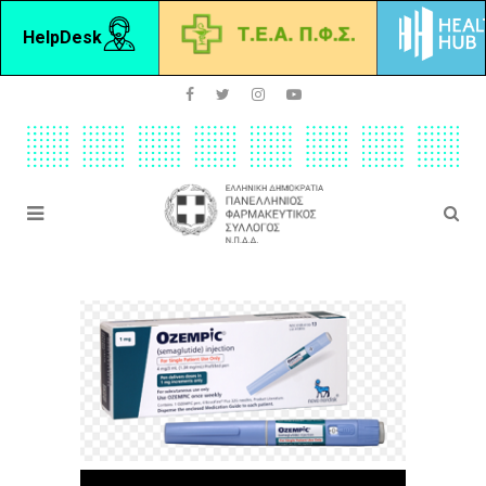
HelpDesk