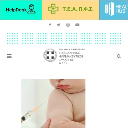
HelpDesk