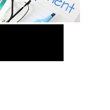
-Σύμβαση Σκευασμάτων Ειδικής
Διατροφής
-Σύμβαση Υγειονομικού Υλικού