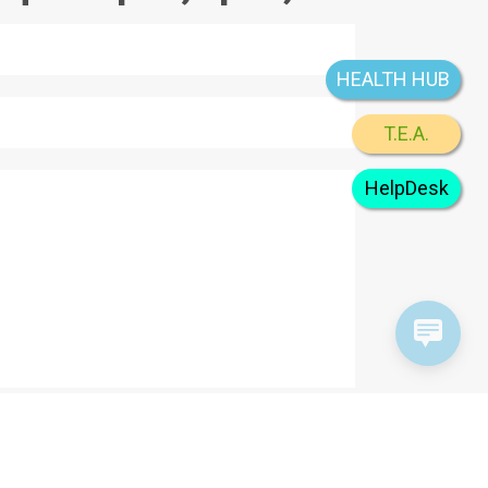
HEALTH HUB
T.E.A.
HelpDesk