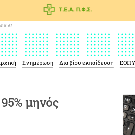
410162
ρχική
Ενημέρωση
Δια βίου εκπαίδευση
ΕΟΠ
95% μηνός