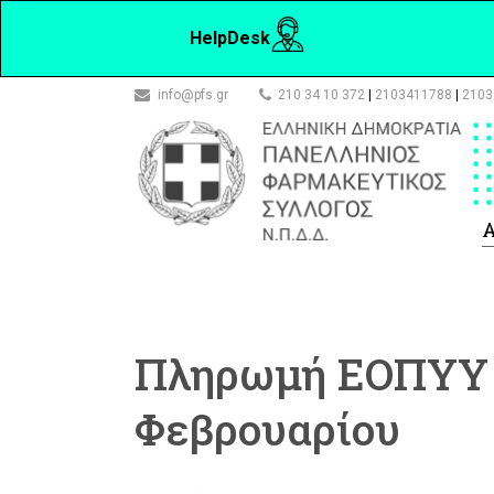
HelpDesk
info@pfs.gr
210 34 10 372
|
2103411788
|
2103
Α
Πληρωμή ΕΟΠΥΥ 
Φεβρουαρίου