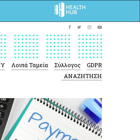
ΥΥ
Λοιπά Ταμεία
Σύλλογος
GDPR
 Φαρμάκων
 Ιατροτεχνολογικών
Προϊόντων
-Γενικές πληροφορίες
Σύμβαση Ακουστικών/
Ορθοπεδικά/ Αναπνευστικές
συσκευές