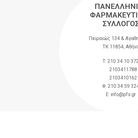
ΠΑΝΕΛΛΗΝΙ
ΦΑΡΜΑΚΕΥΤΙ
ΣΥΛΛΟΓΟ
Πειραιώς 134 & Αγαθ
ΤΚ 11854, Αθήν
Τ: 210 34 10 37
2103411788
2103410162
Φ: 210 34 59 32
Ε: info@pfs.gr