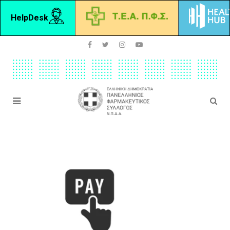
HelpDesk