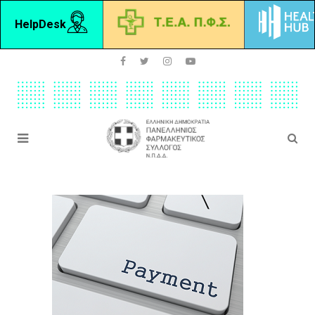
HelpDesk