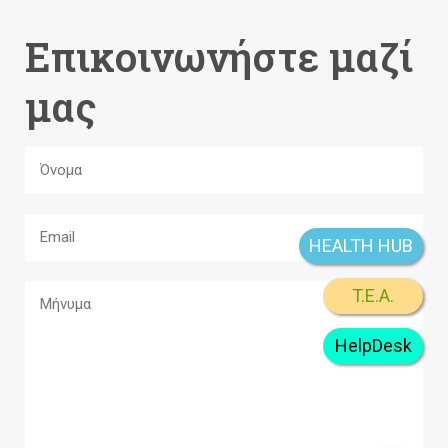
Επικοινωνήστε μαζί
μας
HEALTH HUB
T.E.A.
HelpDesk