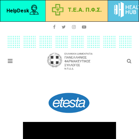
HelpDesk