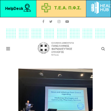
HelpDesk