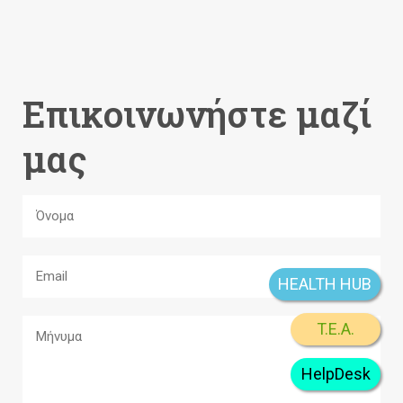
Επικοινωνήστε μαζί
μας
HEALTH HUB
T.E.A.
HelpDesk