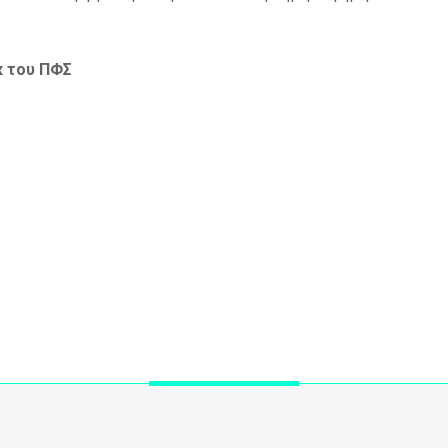
κ του ΠΦΣ