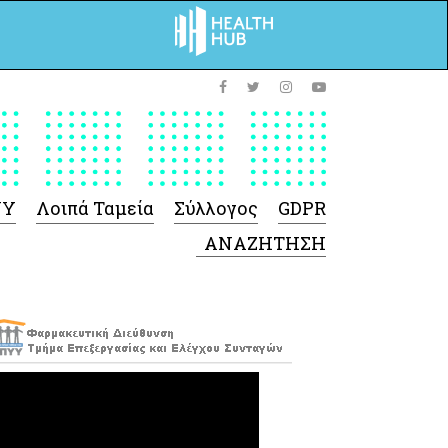
ΥΥ
Λοιπά Ταμεία
Σύλλογος
GDPR
 Φαρμάκων
 Ιατροτεχνολογικών
Προϊόντων
-Γενικές πληροφορίες
Σύμβαση Ακουστικών/
Ορθοπεδικά/ Αναπνευστικές
συσκευές