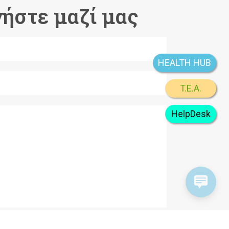
ήστε μαζί μας
HEALTH HUB
T.E.A.
HelpDesk