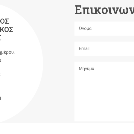
Επικοινων
ΟΣ
ΚΟΣ
Σ
ημέρου,
α
2
4
A