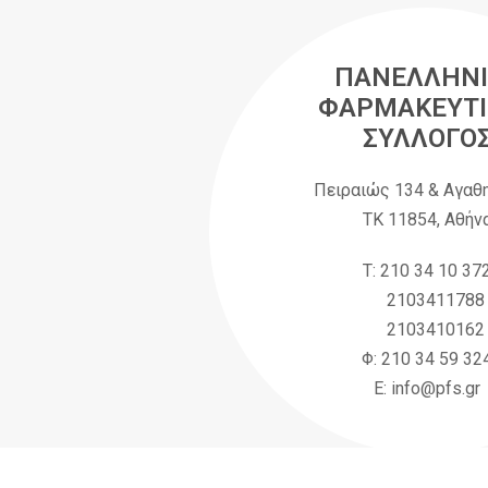
ΠΑΝΕΛΛΗΝΙ
ΦΑΡΜΑΚΕΥΤΙ
ΣΥΛΛΟΓΟ
Πειραιώς 134 & Αγαθ
ΤΚ 11854, Αθήν
Τ: 210 34 10 37
2103411788
2103410162
Φ: 210 34 59 32
Ε: info@pfs.gr