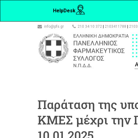
HelpDesk
info@pfs.gr
210 34 10 372
|
2103411788
|
2103
Α
Παράταση της υπ
ΚΜΕΣ μέχρι την
10.01.2025