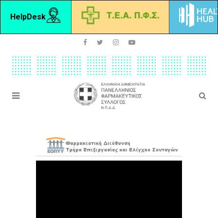
HelpDesk