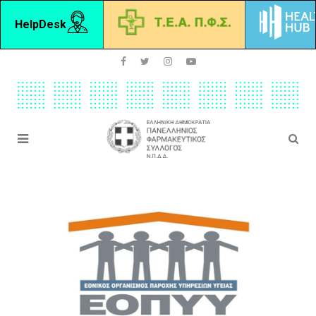
HelpDesk