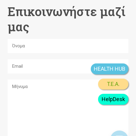
Επικοινωνήστε μαζί
μας
HEALTH HUB
T.E.A.
HelpDesk