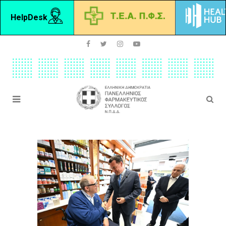
HelpDesk