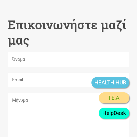
Επικοινωνήστε μαζί
μας
HEALTH HUB
T.E.A.
HelpDesk