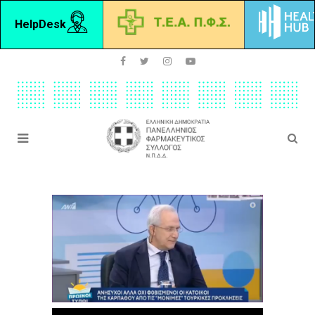
HelpDesk