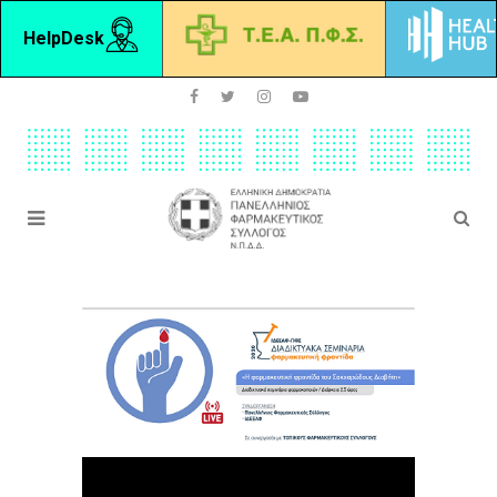
HelpDesk