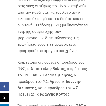
στις νέες συνθήκες που έχουν επιβληθεί
από την πανδημία. Για τον λόγο αυτό
υλοποιούνται μέσω του διαδικτύου σε
ζωντανή μετάδοση (
LIVE
) με δυνατότητα
ενεργής συμμετοχής των
φαρμακοποιών, διατυπώνοντας τις
ερωτήσεις τους είτε γραπτά, είτε
προφορικά (σε πραγματικό χρόνο).
Χαιρετισμό απηύθυναν ο πρόεδρος του
ΠΦΣ, κ.
Απόστολος Βαλτάς
, ο πρόεδρος
του ΙΔΕΕΑΦ, κ.
Σεραφείμ Ζήκας
, ο
πρόεδρος του Φ.Σ. Άρτας, κ.
Ιωάννης
Διαμάντης
, και ο πρόεδρος του Φ.Σ.
Πρέβεζας, κ.
Ιωάννης Κοντός
.
Όπως επισήμανε ο πρόεδρος του ΠΦΣ κ.