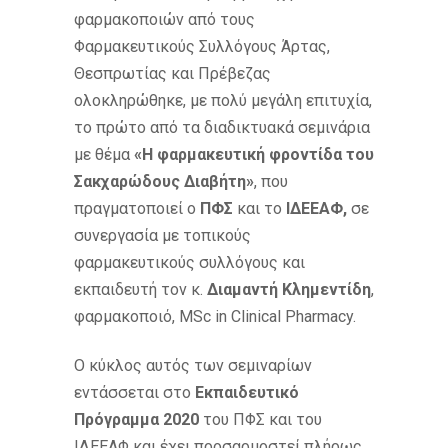
φαρμακοποιών από τους
Φαρμακευτικούς Συλλόγους Άρτας,
Θεσπρωτίας και Πρέβεζας
ολοκληρώθηκε, με πολύ μεγάλη επιτυχία,
το πρώτο από τα διαδικτυακά σεμινάρια
με θέμα
«Η φαρμακευτική φροντίδα του
Σακχαρώδους Διαβήτη»
, που
πραγματοποιεί ο
ΠΦΣ
και το
ΙΔΕΕΑΦ,
σε
συνεργασία με τοπικούς
φαρμακευτικούς συλλόγους και
εκπαιδευτή τον κ.
Διαμαντή Κλημεντίδη
,
φαρμακοποιό, MSc in Clinical Pharmacy.
Ο κύκλος αυτός των σεμιναρίων
εντάσσεται στο
Εκπαιδευτικό
Πρόγραμμα 2020
του ΠΦΣ και του
ΙΔΕΕΑΦ και έχει προσαρμοστεί πλήρως