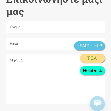
μας
HEALTH HUB
T.E.A.
HelpDesk