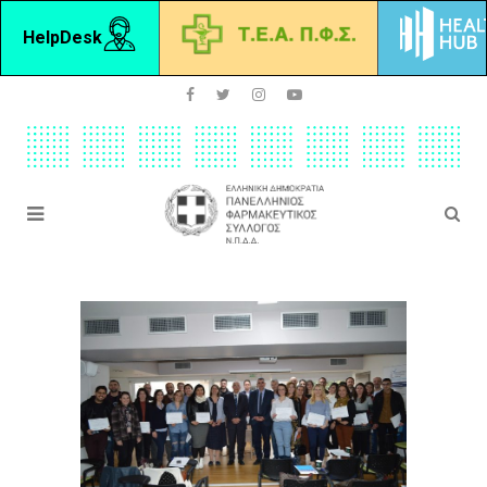
HelpDesk