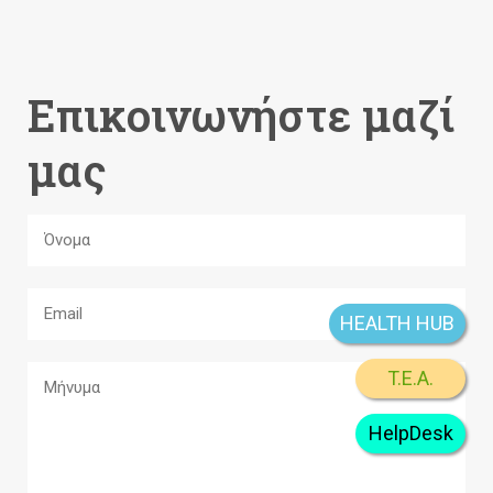
Επικοινωνήστε μαζί
μας
HEALTH HUB
T.E.A.
HelpDesk