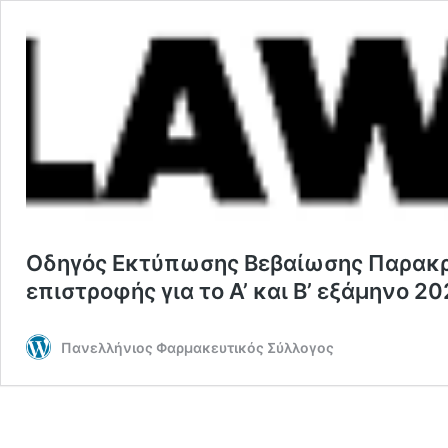
Οδηγός Εκτύπωσης Βεβαίωσης Παρακρ
επιστροφής για το Α’ και Β’ εξάμηνο 2
Πανελλήνιος Φαρμακευτικός Σύλλογος