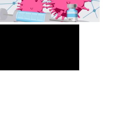
-Σύμβαση Σκευασμάτων Ειδικής
Διατροφής
-Σύμβαση Υγειονομικού Υλικού