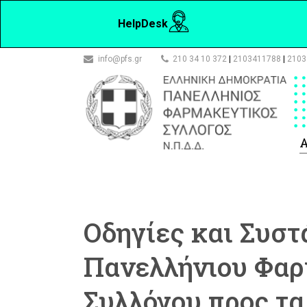
HelpDesk
info@pfs.gr
210 34 10 372
|
2103411788
|
2103
Α
Οδηγίες και Συστ
Πανελλήνιου Φαρ
Συλλόγου προς τα