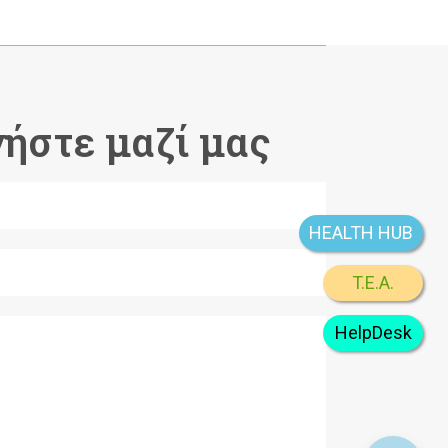
ήστε μαζί μας
HEALTH HUB
T.E.A.
HelpDesk