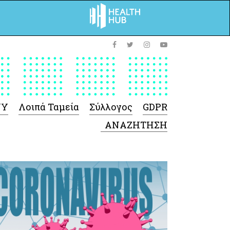
ΥΥ
Λοιπά Ταμεία
Σύλλογος
GDPR
 Φαρμάκων
 Ιατροτεχνολογικών
Προϊόντων
-Γενικές πληροφορίες
Σύμβαση Ακουστικών/
Ορθοπεδικά/ Αναπνευστικές
συσκευές