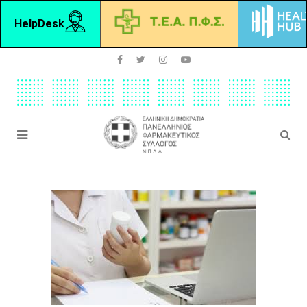
HelpDesk