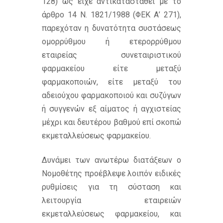
128) ως είχε αντικατασταθεί με το
άρθρο 14 Ν. 1821/1988 (ΦΕΚ Α’ 271),
παρεχόταν η δυνατότητα συστάσεως
ομορρύθμου ή ετερορρύθμου
εταιρείας συνεταιριστικού
φαρμακείου είτε μεταξύ
φαρμακοποιών, είτε μεταξύ του
αδειούχου φαρμακοποιού και συζύγων
ή συγγενών εξ αίματος ή αγχιστείας
μέχρι και δευτέρου βαθμού επί σκοπώ
εκμεταλλεύσεως φαρμακείου.
Δυνάμει των ανωτέρω διατάξεων ο
Νομοθέτης προέβλεψε λοιπόν ειδικές
ρυθμίσεις για τη σύσταση και
λειτουργία εταιρειών
εκμεταλλεύσεως φαρμακείου, και