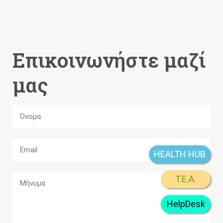
Επικοινωνήστε μαζί
μας
HEALTH HUB
T.E.A.
HelpDesk