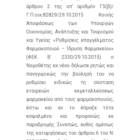
άρθρου 2 της υπ’ αριθμόν Γ5(β)/
Γ.Π.οικ.82829/29.10.2015 Κοινής
Αποφάσεως των Υπουργών
Οικονομίας, Ανάπτυξης και Τουρισμού
και Υγείας «Ρυθμίσεις επαγγέλματος
Φαρμακοποιού – Ίδρυση Φαρμακείου»
(ΦΕΚ Β΄ 2330/29.10.2015) ο
Νομοθέτης εκ νέου δήλωσε ρητώς και
πανηγυρικώς την βούλησή του να
ρυθμίσει ειδικώς τη σύσταση
εταιρειών εκμεταλλεύσεως
φαρμακείου από τους φαρμακοποιούς,
έστω και αν το έπραξε τότε
εσφαλμένα και προφανώς εκ
παραδρομής. Συνεπώς, ευθύς αμέσως
της καταργήσεως του άρθρου 6 του Ν.