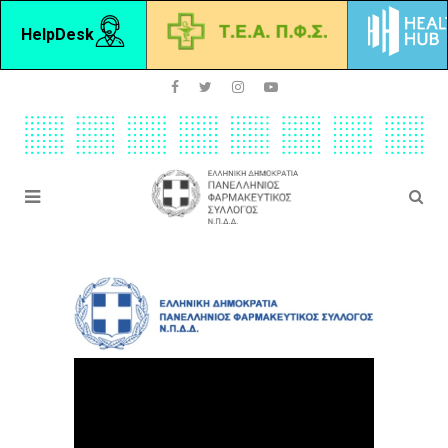
HelpDesk