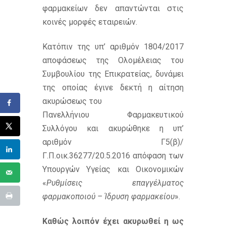
φαρμακείων δεν απαντώνται στις
κοινές μορφές εταιρειών.
Κατόπιν της υπ’ αριθμόν 1804/2017
αποφάσεως της Ολομέλειας του
Συμβουλίου της Επικρατείας, δυνάμει
της οποίας έγινε δεκτή η αίτηση
ακυρώσεως του
Πανελλήνιου Φαρμακευτικού
Συλλόγου και ακυρώθηκε η υπ’
αριθμόν Γ5(β)/
Γ.Π.οικ.36277/20.5.2016 απόφαση των
Υπουργών Υγείας και Οικονομικών
«
Ρυθμίσεις επαγγέλματος
φαρμακοποιού – Ίδρυση φαρμακείου
».
Καθώς λοιπόν έχει ακυρωθεί η ως