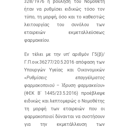
328/1976 η βούληση του Νομοθέτη
ήταν να ρυθμίσει ειδικώς τόσο τον
τύπο, τη μορφή, όσο και το καθεστώς
λειτουργίας του συνόλου των
εταιρειών εκμεταλλεύσεως
φαρμακείου.
Εν τέλει με την υπ’ αριθμόν Γ5(β)/
Γ.Π.οικ.36277/20.5.2016 απόφαση των
Υπουργών Υγείας και Οικονομικών
«
Ρυθμίσεις επαγγέλματος
φαρμακοποιού – Ίδρυση φαρμακείου
»
(ΦΕΚ Β΄ 1445/23.5.2016) προέβλεψε
ειδικώς και λεπτομερώς ο Νομοθέτης
τη μορφή των εταιρειών που οι
φαρμακοποιοί δύνανται να συστήσουν
για την εκμετάλλευση των