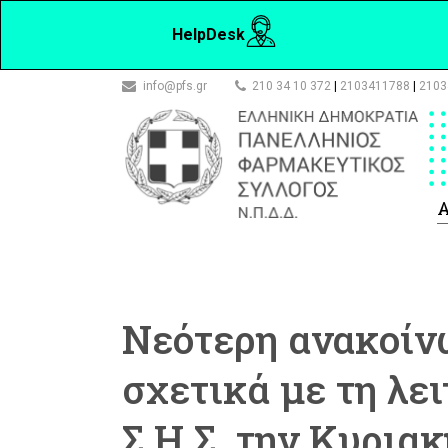
HelpDesk
info@pfs.gr
210 34 10 372
|
2103411788
|
2103
Α
Νεότερη ανακοίν
σχετικά με τη λε
Σ.Η.Σ. την Κυριακ