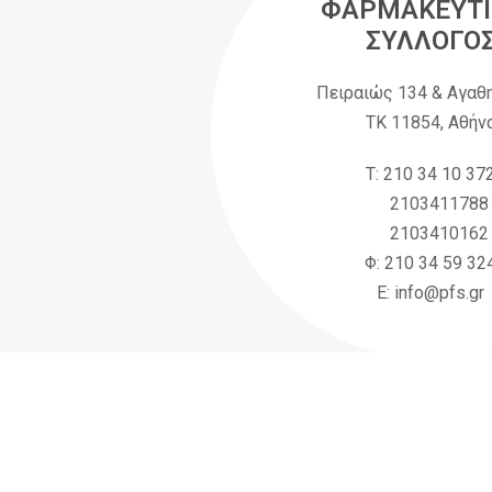
ΦΑΡΜΑΚΕΥΤΙ
ΣΥΛΛΟΓΟ
Πειραιώς 134 & Αγαθ
ΤΚ 11854, Αθήν
Τ: 210 34 10 37
2103411788
2103410162
Φ: 210 34 59 32
Ε: info@pfs.gr