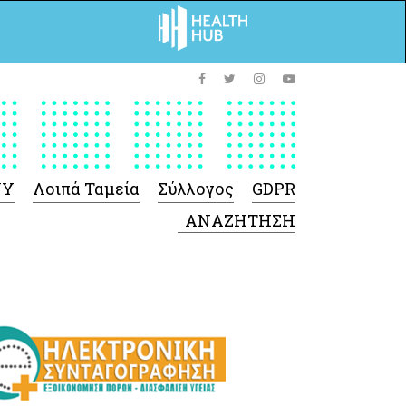
ΥΥ
Λοιπά Ταμεία
Σύλλογος
GDPR
 Φαρμάκων
 Ιατροτεχνολογικών
Προϊόντων
-Γενικές πληροφορίες
Σύμβαση Ακουστικών/
Ορθοπεδικά/ Αναπνευστικές
συσκευές