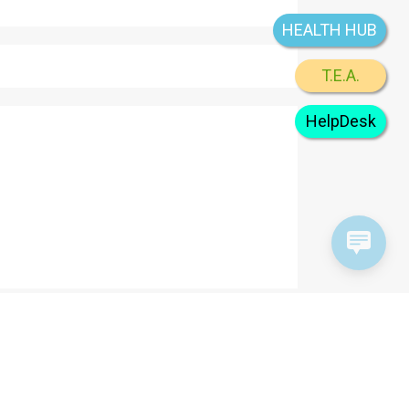
HEALTH HUB
T.E.A.
HelpDesk